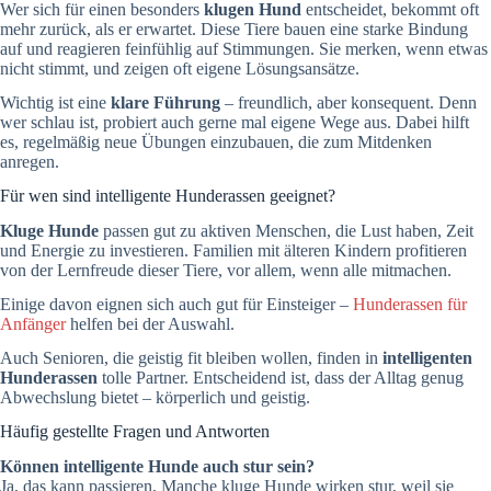
Wer sich für einen besonders
klugen Hund
entscheidet, bekommt oft
mehr zurück, als er erwartet. Diese Tiere bauen eine starke Bindung
auf und reagieren feinfühlig auf Stimmungen. Sie merken, wenn etwas
nicht stimmt, und zeigen oft eigene Lösungsansätze.
Wichtig ist eine
klare Führung
– freundlich, aber konsequent. Denn
wer schlau ist, probiert auch gerne mal eigene Wege aus. Dabei hilft
es, regelmäßig neue Übungen einzubauen, die zum Mitdenken
anregen.
Für wen sind intelligente Hunderassen geeignet?
Kluge Hunde
passen gut zu aktiven Menschen, die Lust haben, Zeit
und Energie zu investieren. Familien mit älteren Kindern profitieren
von der Lernfreude dieser Tiere, vor allem, wenn alle mitmachen.
Einige davon eignen sich auch gut für Einsteiger –
Hunderassen für
Anfänger
helfen bei der Auswahl.
Auch Senioren, die geistig fit bleiben wollen, finden in
intelligenten
Hunderassen
tolle Partner. Entscheidend ist, dass der Alltag genug
Abwechslung bietet – körperlich und geistig.
Häufig gestellte Fragen und Antworten
Können intelligente Hunde auch stur sein?
Ja, das kann passieren. Manche kluge Hunde wirken stur, weil sie