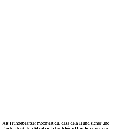
Als Hundebesitzer möchtest du, dass dein Hund sicher und
glücklich ist. Ein
Maulkorb für kleine Hunde
kann dazu