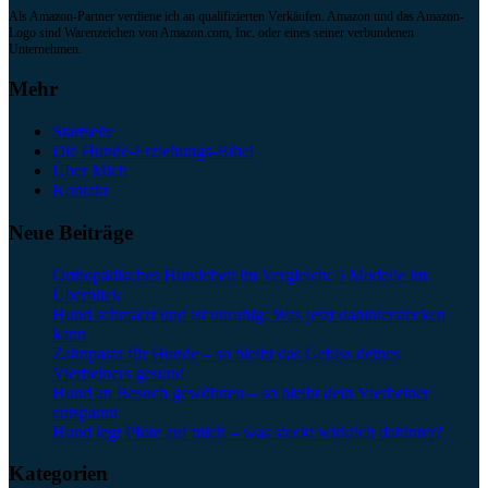
Als Amazon-Partner verdiene ich an qualifizierten Verkäufen. Amazon und das Amazon-
Logo sind Warenzeichen von Amazon.com, Inc. oder eines seiner verbundenen
Unternehmen.
Mehr
Startseite
Die Hunde-Erziehungs-Bibel
Über Mich
Kontakt
Neue Beiträge
Orthopädisches Hundebett im Vergleich: 5 Modelle im
Überblick
Hund schmatzt und ist unruhig: Was jetzt dahinterstecken
kann
Zahnpasta für Hunde – so bleibt das Gebiss deines
Vierbeiners gesund
Hund an Besuch gewöhnen – so bleibt dein Vierbeiner
entspannt
Hund legt Pfote auf mich – was steckt wirklich dahinter?
Kategorien