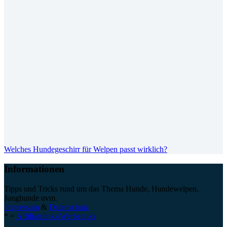
Welches Hundegeschirr für Welpen passt wirklich?
Informationen
Tipps und Tricks rund um das Thema Hunde, Hundewelpen,
Junghunde uvm.
Impressum
&
Datenschutz
* =
Affiliatelinks/Werbelinks