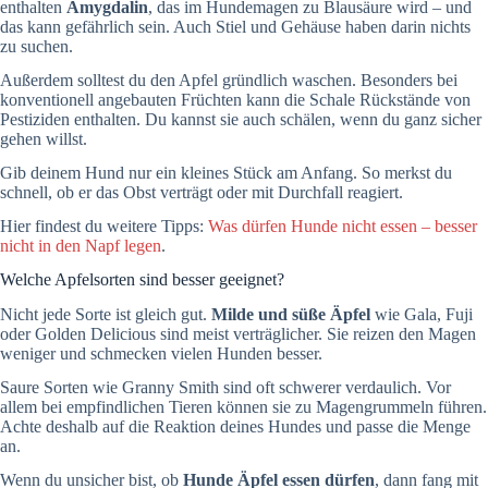
enthalten
Amygdalin
, das im Hundemagen zu Blausäure wird – und
das kann gefährlich sein. Auch Stiel und Gehäuse haben darin nichts
zu suchen.
Außerdem solltest du den Apfel gründlich waschen. Besonders bei
konventionell angebauten Früchten kann die Schale Rückstände von
Pestiziden enthalten. Du kannst sie auch schälen, wenn du ganz sicher
gehen willst.
Gib deinem Hund nur ein kleines Stück am Anfang. So merkst du
schnell, ob er das Obst verträgt oder mit Durchfall reagiert.
Hier findest du weitere Tipps:
Was dürfen Hunde nicht essen – besser
nicht in den Napf legen
.
Welche Apfelsorten sind besser geeignet?
Nicht jede Sorte ist gleich gut.
Milde und süße Äpfel
wie Gala, Fuji
oder Golden Delicious sind meist verträglicher. Sie reizen den Magen
weniger und schmecken vielen Hunden besser.
Saure Sorten wie Granny Smith sind oft schwerer verdaulich. Vor
allem bei empfindlichen Tieren können sie zu Magengrummeln führen.
Achte deshalb auf die Reaktion deines Hundes und passe die Menge
an.
Wenn du unsicher bist, ob
Hunde Äpfel essen dürfen
, dann fang mit