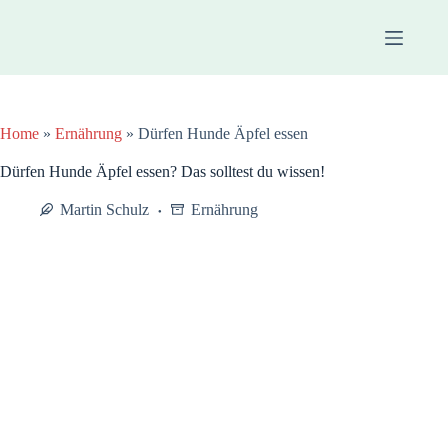
Zum
Inhalt
springen
Home
»
Ernährung
»
Dürfen Hunde Äpfel essen
Dürfen Hunde Äpfel essen? Das solltest du wissen!
Martin Schulz
Ernährung