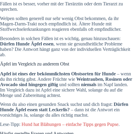
Fällen ist es besser, vorher mit der Tierärztin oder dem Tierarzt zu
sprechen.
Welpen sollten generell nur sehr wenig Obst bekommen, da ihr
Magen-Darm-Trakt noch empfindlich ist. Ältere Hunde mit
Stoffwechselerkrankungen reagieren ebenfalls oft empfindlicher.
Besonders in solchen Fällen ist es wichtig, genau hinzuschauen:
Dürfen Hunde Äpfel essen
, wenn sie gesundheitliche Probleme
haben? Die Antwort hängt ganz von der individuellen Verträglichkeit
ab.
Äpfel im Vergleich zu anderem Obst
Apfel ist eines der bekömmlichsten Obstsorten für Hunde
– wenn
du ihn richtig gibst. Andere Früchte wie
Weintrauben, Rosinen oder
Avocado sind hingegen giftig
und sollten
niemals
im Napf landen.
Im Vergleich dazu ist Apfel eine sichere Wahl, solange du auf die
Menge und Zubereitung achtest.
Wenn du also einen gesunden Snack suchst und dich fragst:
Dürfen
Hunde Äpfel essen statt Leckerlis?
– dann ist die Antwort ein
vorsichtiges Ja, solange du alles richtig machst.
Lese-Tipp:
Hund hat Blähungen – einfache Tipps gegen Pupse
.
Häufig gestellte Fragen und Antworten