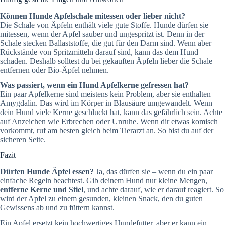
Können Hunde Apfelschale mitessen oder lieber nicht?
Die Schale von Äpfeln enthält viele gute Stoffe. Hunde dürfen sie
mitessen, wenn der Apfel sauber und ungespritzt ist. Denn in der
Schale stecken Ballaststoffe, die gut für den Darm sind. Wenn aber
Rückstände von Spritzmitteln darauf sind, kann das dem Hund
schaden. Deshalb solltest du bei gekauften Äpfeln lieber die Schale
entfernen oder Bio-Äpfel nehmen.
Was passiert, wenn ein Hund Apfelkerne gefressen hat?
Ein paar Apfelkerne sind meistens kein Problem, aber sie enthalten
Amygdalin. Das wird im Körper in Blausäure umgewandelt. Wenn
dein Hund viele Kerne geschluckt hat, kann das gefährlich sein. Achte
auf Anzeichen wie Erbrechen oder Unruhe. Wenn dir etwas komisch
vorkommt, ruf am besten gleich beim Tierarzt an. So bist du auf der
sicheren Seite.
Fazit
Dürfen Hunde Äpfel essen?
Ja, das dürfen sie – wenn du ein paar
einfache Regeln beachtest. Gib deinem Hund nur kleine Mengen,
entferne Kerne und Stiel
, und achte darauf, wie er darauf reagiert. So
wird der Apfel zu einem gesunden, kleinen Snack, den du guten
Gewissens ab und zu füttern kannst.
Ein Apfel ersetzt kein hochwertiges Hundefutter, aber er kann ein