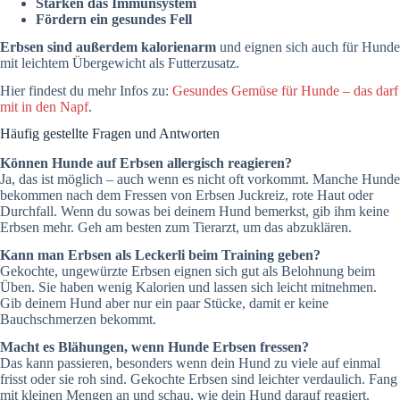
Stärken das Immunsystem
Fördern ein gesundes Fell
Erbsen sind außerdem kalorienarm
und eignen sich auch für Hunde
mit leichtem Übergewicht als Futterzusatz.
Hier findest du mehr Infos zu:
Gesundes Gemüse für Hunde – das darf
mit in den Napf
.
Häufig gestellte Fragen und Antworten
Können Hunde auf Erbsen allergisch reagieren?
Ja, das ist möglich – auch wenn es nicht oft vorkommt. Manche Hunde
bekommen nach dem Fressen von Erbsen Juckreiz, rote Haut oder
Durchfall. Wenn du sowas bei deinem Hund bemerkst, gib ihm keine
Erbsen mehr. Geh am besten zum Tierarzt, um das abzuklären.
Kann man Erbsen als Leckerli beim Training geben?
Gekochte, ungewürzte Erbsen eignen sich gut als Belohnung beim
Üben. Sie haben wenig Kalorien und lassen sich leicht mitnehmen.
Gib deinem Hund aber nur ein paar Stücke, damit er keine
Bauchschmerzen bekommt.
Macht es Blähungen, wenn Hunde Erbsen fressen?
Das kann passieren, besonders wenn dein Hund zu viele auf einmal
frisst oder sie roh sind. Gekochte Erbsen sind leichter verdaulich. Fang
mit kleinen Mengen an und schau, wie dein Hund darauf reagiert.