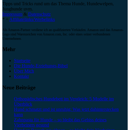
Tipps und Tricks rund um das Thema Hunde, Hundewelpen,
Junghunde uvm.
Impressum
&
Datenschutz
* =
Affiliatelinks/Werbelinks
Als Amazon-Partner verdiene ich an qualifizierten Verkäufen. Amazon und das Amazon-
Logo sind Warenzeichen von Amazon.com, Inc. oder eines seiner verbundenen
Unternehmen.
Mehr
Startseite
Die Hunde-Erziehungs-Bibel
Über Mich
Kontakt
Neue Beiträge
Orthopädisches Hundebett im Vergleich: 5 Modelle im
Überblick
Hund schmatzt und ist unruhig: Was jetzt dahinterstecken
kann
Zahnpasta für Hunde – so bleibt das Gebiss deines
Vierbeiners gesund