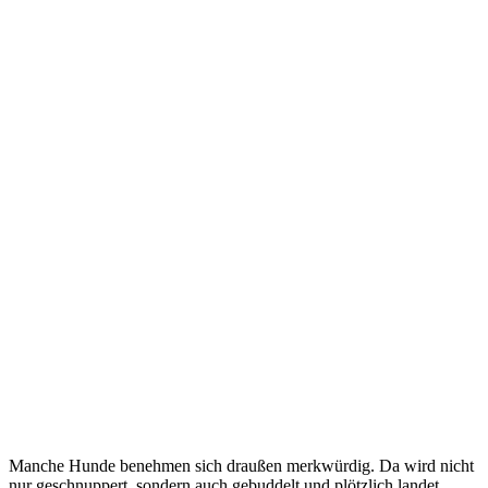
Manche Hunde benehmen sich draußen merkwürdig. Da wird nicht
nur geschnuppert, sondern auch gebuddelt und plötzlich landet