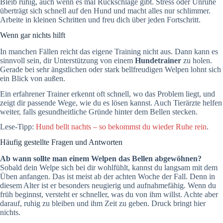
Bleib ruhig, auch wenn es mal Rückschläge gibt. Stress oder Unruhe
überträgt sich schnell auf den Hund und macht alles nur schlimmer.
Arbeite in kleinen Schritten und freu dich über jeden Fortschritt.
Wenn gar nichts hilft
In manchen Fällen reicht das eigene Training nicht aus. Dann kann es
sinnvoll sein, dir Unterstützung von einem
Hundetrainer
zu holen.
Gerade bei sehr ängstlichen oder stark bellfreudigen Welpen lohnt sich
ein Blick von außen.
Ein erfahrener Trainer erkennt oft schnell, wo das Problem liegt, und
zeigt dir passende Wege, wie du es lösen kannst. Auch Tierärzte helfen
weiter, falls gesundheitliche Gründe hinter dem Bellen stecken.
Lese-Tipp:
Hund bellt nachts – so bekommst du wieder Ruhe rein
.
Häufig gestellte Fragen und Antworten
Ab wann sollte man einem Welpen das Bellen abgewöhnen?
Sobald dein Welpe sich bei dir wohlfühlt, kannst du langsam mit dem
Üben anfangen. Das ist meist ab der achten Woche der Fall. Denn in
diesem Alter ist er besonders neugierig und aufnahmefähig. Wenn du
früh beginnst, versteht er schneller, was du von ihm willst. Achte aber
darauf, ruhig zu bleiben und ihm Zeit zu geben. Druck bringt hier
nichts.