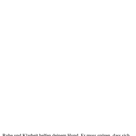
Ruhe und Klarheit helfen deinem Hund. Er muss spüren, dass sich