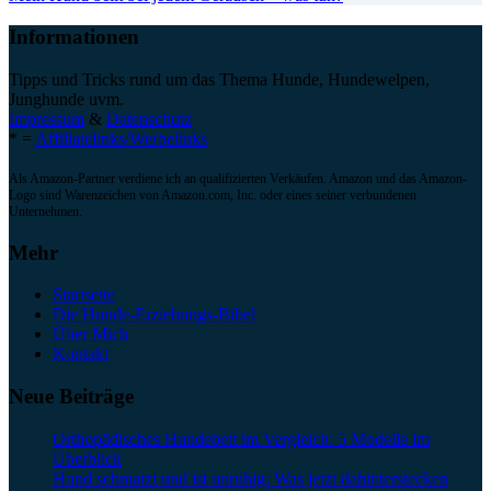
Informationen
Tipps und Tricks rund um das Thema Hunde, Hundewelpen,
Junghunde uvm.
Impressum
&
Datenschutz
* =
Affiliatelinks/Werbelinks
Als Amazon-Partner verdiene ich an qualifizierten Verkäufen. Amazon und das Amazon-
Logo sind Warenzeichen von Amazon.com, Inc. oder eines seiner verbundenen
Unternehmen.
Mehr
Startseite
Die Hunde-Erziehungs-Bibel
Über Mich
Kontakt
Neue Beiträge
Orthopädisches Hundebett im Vergleich: 5 Modelle im
Überblick
Hund schmatzt und ist unruhig: Was jetzt dahinterstecken