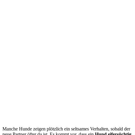
Manche Hunde zeigen plötzlich ein seltsames Verhalten, sobald der
neue Partner öfter da ist. Es kommt vor, dass ein
Hund eifersüchtig