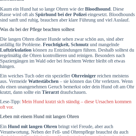
Kaum ein Hund hat so lange Ohren wie der
Bloodhound
. Diese
Rasse wird oft als
Spürhund bei der Polizei
eingesetzt. Bloodhounds
sind sanft und ruhig, brauchen aber klare Führung und viel Auslauf.
Was du bei der Pflege beachten solltest
Die langen Ohren dieser Hunde sehen zwar schön aus, sind aber
anfällig für Probleme.
Feuchtigkeit, Schmutz
und mangelnde
Luftzirkulation
können zu Entzündungen führen. Deshalb solltest du
regelmäßig die Ohren kontrollieren und reinigen. Besonders nach
Spaziergängen im Wald oder bei feuchtem Wetter bleibt oft etwas
hängen.
Ein weiches Tuch oder ein spezieller
Ohrreiniger
reichen meistens
aus. Vermeide
Wattestäbchen
– sie können das Ohr verletzen. Wenn
du einen unangenehmen Geruch bemerkst oder dein Hund oft am Ohr
kratzt, dann sollte ein
Tierarzt
draufschauen.
Lese-Tipp:
Mein Hund kratzt sich ständig – diese Ursachen kommen
oft vor
.
Leben mit einem Hund mit langen Ohren
Ein
Hund mit langen Ohren
bringt viel Freude, aber auch
Verantwortung. Neben der Fell- und Ohrenpflege brauchst du auch