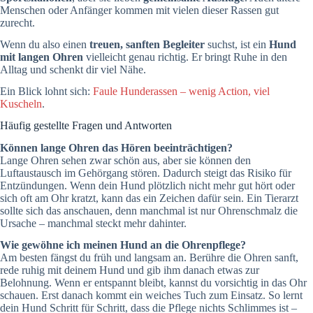
Menschen oder Anfänger kommen mit vielen dieser Rassen gut
zurecht.
Wenn du also einen
treuen, sanften Begleiter
suchst, ist ein
Hund
mit langen Ohren
vielleicht genau richtig. Er bringt Ruhe in den
Alltag und schenkt dir viel Nähe.
Ein Blick lohnt sich:
Faule Hunderassen – wenig Action, viel
Kuscheln
.
Häufig gestellte Fragen und Antworten
Können lange Ohren das Hören beeinträchtigen?
Lange Ohren sehen zwar schön aus, aber sie können den
Luftaustausch im Gehörgang stören. Dadurch steigt das Risiko für
Entzündungen. Wenn dein Hund plötzlich nicht mehr gut hört oder
sich oft am Ohr kratzt, kann das ein Zeichen dafür sein. Ein Tierarzt
sollte sich das anschauen, denn manchmal ist nur Ohrenschmalz die
Ursache – manchmal steckt mehr dahinter.
Wie gewöhne ich meinen Hund an die Ohrenpflege?
Am besten fängst du früh und langsam an. Berühre die Ohren sanft,
rede ruhig mit deinem Hund und gib ihm danach etwas zur
Belohnung. Wenn er entspannt bleibt, kannst du vorsichtig in das Ohr
schauen. Erst danach kommt ein weiches Tuch zum Einsatz. So lernt
dein Hund Schritt für Schritt, dass die Pflege nichts Schlimmes ist –