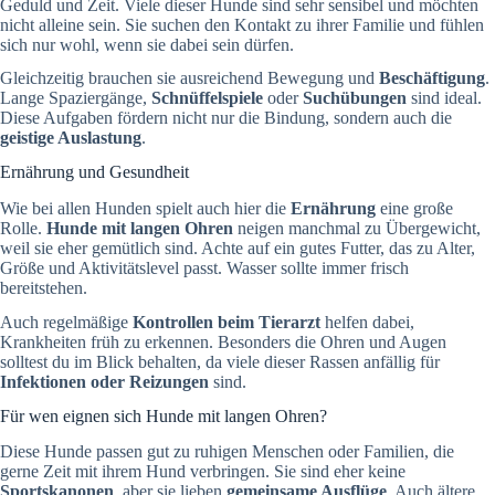
Geduld und Zeit. Viele dieser Hunde sind sehr sensibel und möchten
nicht alleine sein. Sie suchen den Kontakt zu ihrer Familie und fühlen
sich nur wohl, wenn sie dabei sein dürfen.
Gleichzeitig brauchen sie ausreichend Bewegung und
Beschäftigung
.
Lange Spaziergänge,
Schnüffelspiele
oder
Suchübungen
sind ideal.
Diese Aufgaben fördern nicht nur die Bindung, sondern auch die
geistige Auslastung
.
Ernährung und Gesundheit
Wie bei allen Hunden spielt auch hier die
Ernährung
eine große
Rolle.
Hunde mit langen Ohren
neigen manchmal zu Übergewicht,
weil sie eher gemütlich sind. Achte auf ein gutes Futter, das zu Alter,
Größe und Aktivitätslevel passt. Wasser sollte immer frisch
bereitstehen.
Auch regelmäßige
Kontrollen beim Tierarzt
helfen dabei,
Krankheiten früh zu erkennen. Besonders die Ohren und Augen
solltest du im Blick behalten, da viele dieser Rassen anfällig für
Infektionen oder Reizungen
sind.
Für wen eignen sich Hunde mit langen Ohren?
Diese Hunde passen gut zu ruhigen Menschen oder Familien, die
gerne Zeit mit ihrem Hund verbringen. Sie sind eher keine
Sportskanonen
, aber sie lieben
gemeinsame Ausflüge
. Auch ältere