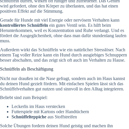
schnüffeln dürfen, wirken oft ruhiger und zufriedener. Das Gehirn
wird gefordert, ohne den Körper zu überlasten, und das hat einen
positiven Effekt auf die Stimmung.
Gerade für Hunde mit viel Energie oder nervösem Verhalten kann
kontrolliertes Schnüffeln
ein gutes Ventil sein. Es hilft beim
Herunterkommen, weil es Konzentration und Ruhe verlangt. Und es
fördert die Ausgeglichenheit, ohne dass man dafür stundenlang laufen
muss.
Außerdem wirkt das Schnüffeln wie ein natürlicher Stresslöser. Nach
einem Tag voller Reize kann ein Hund durch ausgiebiges Schnuppern
besser abschalten, und das zeigt sich oft auch im Verhalten zu Hause.
Schnüffeln als Beschäftigung
Nicht nur draußen ist die Nase gefragt, sondern auch im Haus kannst
du deinen Hund gezielt fördern. Mit einfachen Spielen lässt sich das
Schnüffelverhalten gut nutzen und sinnvoll in den Alltag integrieren.
Beliebt sind zum Beispiel:
Leckerlis im Haus verstecken
Futterspiele mit Kartons oder Handtüchern
Schnüffelteppiche
aus Stoffstreifen
Solche Übungen fordern deinen Hund geistig und machen ihn