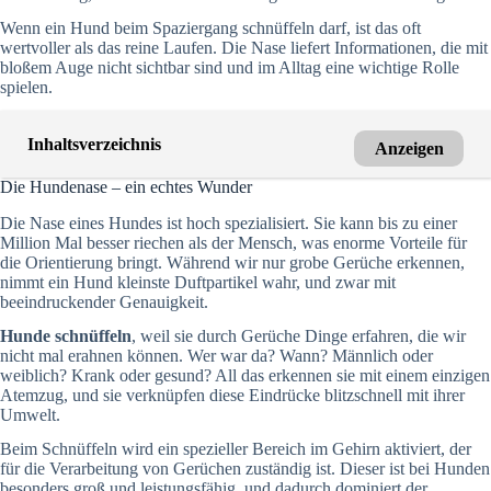
Wenn ein Hund beim Spaziergang schnüffeln darf, ist das oft
wertvoller als das reine Laufen. Die Nase liefert Informationen, die mit
bloßem Auge nicht sichtbar sind und im Alltag eine wichtige Rolle
spielen.
Inhaltsverzeichnis
Anzeigen
Die Hundenase – ein echtes Wunder
Die Nase eines Hundes ist hoch spezialisiert. Sie kann bis zu einer
Million Mal besser riechen als der Mensch, was enorme Vorteile für
die Orientierung bringt. Während wir nur grobe Gerüche erkennen,
nimmt ein Hund kleinste Duftpartikel wahr, und zwar mit
beeindruckender Genauigkeit.
Hunde schnüffeln
, weil sie durch Gerüche Dinge erfahren, die wir
nicht mal erahnen können. Wer war da? Wann? Männlich oder
weiblich? Krank oder gesund? All das erkennen sie mit einem einzigen
Atemzug, und sie verknüpfen diese Eindrücke blitzschnell mit ihrer
Umwelt.
Beim Schnüffeln wird ein spezieller Bereich im Gehirn aktiviert, der
für die Verarbeitung von Gerüchen zuständig ist. Dieser ist bei Hunden
besonders groß und leistungsfähig, und dadurch dominiert der