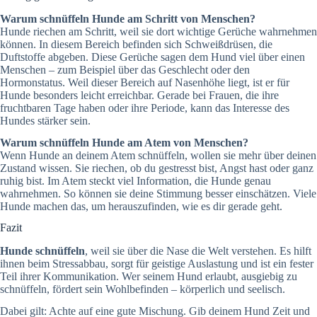
Warum schnüffeln Hunde am Schritt von Menschen?
Hunde riechen am Schritt, weil sie dort wichtige Gerüche wahrnehmen
können. In diesem Bereich befinden sich Schweißdrüsen, die
Duftstoffe abgeben. Diese Gerüche sagen dem Hund viel über einen
Menschen – zum Beispiel über das Geschlecht oder den
Hormonstatus. Weil dieser Bereich auf Nasenhöhe liegt, ist er für
Hunde besonders leicht erreichbar. Gerade bei Frauen, die ihre
fruchtbaren Tage haben oder ihre Periode, kann das Interesse des
Hundes stärker sein.
Warum schnüffeln Hunde am Atem von Menschen?
Wenn Hunde an deinem Atem schnüffeln, wollen sie mehr über deinen
Zustand wissen. Sie riechen, ob du gestresst bist, Angst hast oder ganz
ruhig bist. Im Atem steckt viel Information, die Hunde genau
wahrnehmen. So können sie deine Stimmung besser einschätzen. Viele
Hunde machen das, um herauszufinden, wie es dir gerade geht.
Fazit
Hunde schnüffeln
, weil sie über die Nase die Welt verstehen. Es hilft
ihnen beim Stressabbau, sorgt für geistige Auslastung und ist ein fester
Teil ihrer Kommunikation. Wer seinem Hund erlaubt, ausgiebig zu
schnüffeln, fördert sein Wohlbefinden – körperlich und seelisch.
Dabei gilt: Achte auf eine gute Mischung. Gib deinem Hund Zeit und