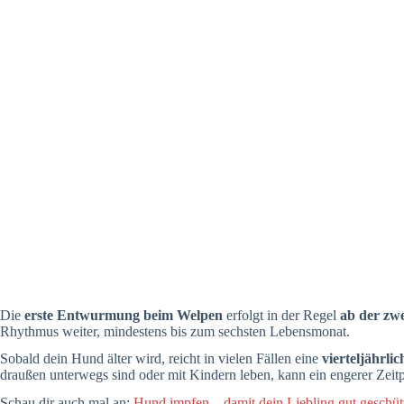
Die
erste Entwurmung beim Welpen
erfolgt in der Regel
ab der zw
Rhythmus weiter, mindestens bis zum sechsten Lebensmonat.
Sobald dein Hund älter wird, reicht in vielen Fällen eine
vierteljährl
draußen unterwegs sind oder mit Kindern leben, kann ein engerer Zeitpl
Schau dir auch mal an:
Hund impfen – damit dein Liebling gut geschütz