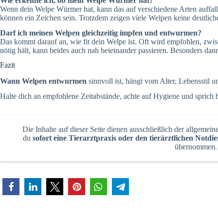
Wie erkenne ich, ob mein Welpe Würmer hat?
Wenn dein Welpe Würmer hat, kann das auf verschiedene Arten auffall
können ein Zeichen sein. Trotzdem zeigen viele Welpen keine deutlich
Darf ich meinen Welpen gleichzeitig impfen und entwurmen?
Das kommt darauf an, wie fit dein Welpe ist. Oft wird empfohlen, zwi
nötig hält, kann beides auch nah beieinander passieren. Besonders da
Fazit
Wann Welpen entwurmen
sinnvoll ist, hängt vom Alter, Lebensstil
Halte dich an empfohlene Zeitabstände, achte auf Hygiene und sprich be
Die Inhalte auf dieser Seite dienen ausschließlich der allgemein
du
sofort eine Tierarztpraxis oder den tierärztlichen Notdi
übernommen. 