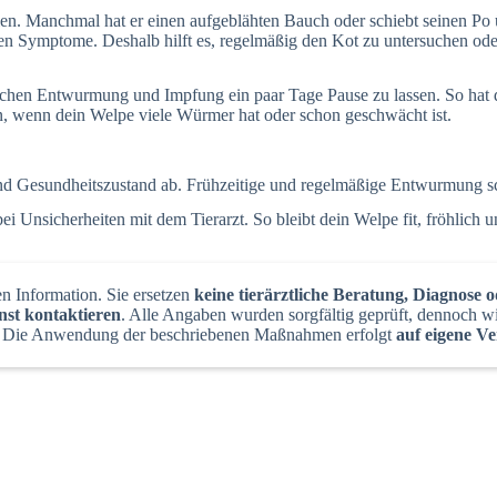
en. Manchmal hat er einen aufgeblähten Bauch oder schiebt seinen Po
en Symptome. Deshalb hilft es, regelmäßig den Kot zu untersuchen oder
schen Entwurmung und Impfung ein paar Tage Pause zu lassen. So hat de
nn, wenn dein Welpe viele Würmer hat oder schon geschwächt ist.
 und Gesundheitszustand ab. Frühzeitige und regelmäßige Entwurmung s
i Unsicherheiten mit dem Tierarzt. So bleibt dein Welpe fit, fröhlich 
en Information. Sie ersetzen
keine tierärztliche Beratung, Diagnose
enst kontaktieren
. Alle Angaben wurden sorgfältig geprüft, dennoch wir
Die Anwendung der beschriebenen Maßnahmen erfolgt
auf eigene V