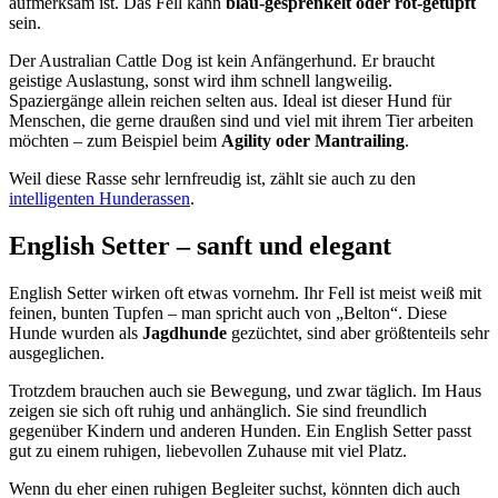
aufmerksam ist. Das Fell kann
blau-gesprenkelt oder rot-getupft
sein.
Der Australian Cattle Dog ist kein Anfängerhund. Er braucht
geistige Auslastung, sonst wird ihm schnell langweilig.
Spaziergänge allein reichen selten aus. Ideal ist dieser Hund für
Menschen, die gerne draußen sind und viel mit ihrem Tier arbeiten
möchten – zum Beispiel beim
Agility oder Mantrailing
.
Weil diese Rasse sehr lernfreudig ist, zählt sie auch zu den
intelligenten Hunderassen
.
English Setter – sanft und elegant
English Setter wirken oft etwas vornehm. Ihr Fell ist meist weiß mit
feinen, bunten Tupfen – man spricht auch von „Belton“. Diese
Hunde wurden als
Jagdhunde
gezüchtet, sind aber größtenteils sehr
ausgeglichen.
Trotzdem brauchen auch sie Bewegung, und zwar täglich. Im Haus
zeigen sie sich oft ruhig und anhänglich. Sie sind freundlich
gegenüber Kindern und anderen Hunden. Ein English Setter passt
gut zu einem ruhigen, liebevollen Zuhause mit viel Platz.
Wenn du eher einen ruhigen Begleiter suchst, könnten dich auch