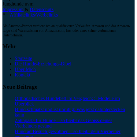
Junghunde uvm.
Impressum
&
Datenschutz
* =
Affiliatelinks/Werbelinks
Als Amazon-Partner verdiene ich an qualifizierten Verkäufen. Amazon und das Amazon-
Logo sind Warenzeichen von Amazon.com, Inc. oder eines seiner verbundenen
Unternehmen.
Mehr
Startseite
Die Hunde-Erziehungs-Bibel
Über Mich
Kontakt
Neue Beiträge
Orthopädisches Hundebett im Vergleich: 5 Modelle im
Überblick
Hund schmatzt und ist unruhig: Was jetzt dahinterstecken
kann
Zahnpasta für Hunde – so bleibt das Gebiss deines
Vierbeiners gesund
Hund an Besuch gewöhnen – so bleibt dein Vierbeiner
entspannt