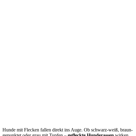
Hunde mit Flecken fallen direkt ins Auge. Ob schwarz-weiß, braun-
gepunktet oder grau mit Tupfen –
gefleckte Hunderassen
wirken