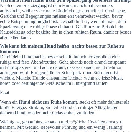
Warum ist mein Hund nach dem Spaziergang besonders unruhig?
Nach einem Spaziergang ist dein Hund manchmal besonders
aufgedreht, weil er viele neue Eindrücke gesammelt hat. Geräusche,
Gerüche und Begegnungen müssen erst verarbeitet werden, bevor
echte Entspannung möglich ist. Deshalb hilft es, wenn du nach dem
Spaziergang eine ruhige Phase einbaust. Gib ihm zum Beispiel ein
Kauspielzeug oder begleite ihn in einen ruhigen Raum, damit er besser
abschalten kann.
Wie kann ich meinem Hund helfen, nachts besser zur Ruhe zu
kommen?
Damit dein Hund nachts besser schläft, braucht er vor allem eine
ruhige und feste Abendroutine. Gehe abends noch einmal entspannt
mit ihm spazieren und achte darauf, dass es danach nicht mehr zu
aufregend wird. Ein gemütlicher Schlafplatz ohne Störungen ist
wichtig. Manche Hunde entspannen leichter, wenn sie leise Musik
hören oder beruhigende Geräusche im Hintergrund laufen.
Fazit
Wenn ein
Hund nicht zur Ruhe kommt
, steckt oft mehr dahinter als
bloße Energie. Struktur, Sicherheit und ein ruhiger Alltag helfen
deinem Hund, wieder mehr Gelassenheit zu finden.
Wichtig ist, genau hinzuschauen und mögliche Ursachen ernst zu
nehmen. Mit Geduld, liebevoller Führung und ein wenig Training