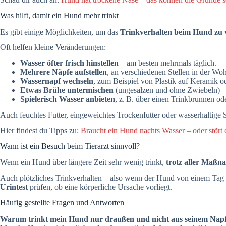
Was hilft, damit ein Hund mehr trinkt
Es gibt einige Möglichkeiten, um das
Trinkverhalten beim Hund zu 
Oft helfen kleine Veränderungen:
Wasser öfter frisch hinstellen
– am besten mehrmals täglich.
Mehrere Näpfe aufstellen
, an verschiedenen Stellen in der Wo
Wassernapf wechseln
, zum Beispiel von Plastik auf Keramik od
Etwas Brühe untermischen
(ungesalzen und ohne Zwiebeln) –
Spielerisch Wasser anbieten
, z. B. über einen Trinkbrunnen od
Auch feuchtes Futter, eingeweichtes Trockenfutter oder wasserhaltig
Hier findest du Tipps zu:
Braucht ein Hund nachts Wasser – oder stört 
Wann ist ein Besuch beim Tierarzt sinnvoll?
Wenn ein Hund über längere Zeit sehr wenig trinkt,
trotz aller Maß
Auch plötzliches Trinkverhalten – also wenn der Hund von einem Tag a
Urintest
prüfen, ob eine körperliche Ursache vorliegt.
Häufig gestellte Fragen und Antworten
Warum trinkt mein Hund nur draußen und nicht aus seinem Nap