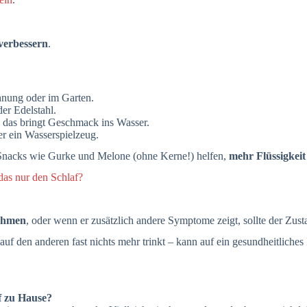
verbessern
.
hnung oder im Garten.
er Edelstahl.
 das bringt Geschmack ins Wasser.
er ein Wasserspielzeug.
e Snacks wie Gurke und Melone (ohne Kerne!) helfen,
mehr Flüssigkei
das nur den Schlaf?
nahmen
, oder wenn er zusätzlich andere Symptome zeigt, sollte der Zus
uf den anderen fast nichts mehr trinkt – kann auf ein gesundheitliche
f zu Hause?