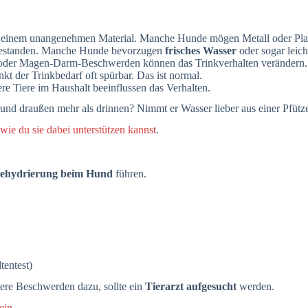
us einem unangenehmen Material. Manche Hunde mögen Metall oder Plas
abgestanden. Manche Hunde bevorzugen
frisches Wasser
oder sogar leich
oder Magen-Darm-Beschwerden können das Trinkverhalten verändern.
kt der Trinkbedarf oft spürbar. Das ist normal.
 Tiere im Haushalt beeinflussen das Verhalten.
Hund draußen mehr als drinnen? Nimmt er Wasser lieber aus einer Pfüt
ie du sie dabei unterstützen kannst
.
Dehydrierung beim Hund
führen.
tentest)
ere Beschwerden dazu, sollte ein
Tierarzt aufgesucht
werden.
ein
.