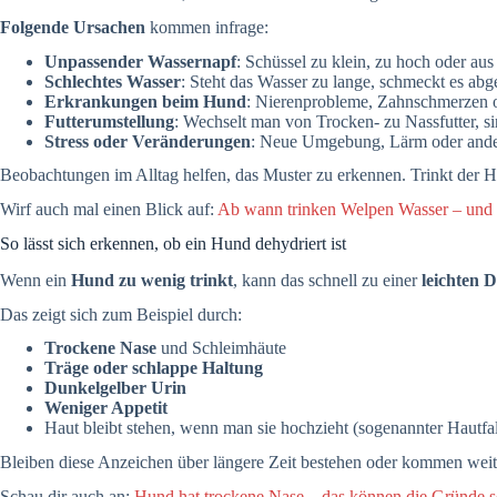
Folgende Ursachen
kommen infrage:
Unpassender Wassernapf
: Schüssel zu klein, zu hoch oder a
Schlechtes Wasser
: Steht das Wasser zu lange, schmeckt es 
Erkrankungen beim Hund
: Nierenprobleme, Zahnschmerzen 
Futterumstellung
: Wechselt man von Trocken- zu Nassfutter, sin
Stress oder Veränderungen
: Neue Umgebung, Lärm oder andere
Beobachtungen im Alltag helfen, das Muster zu erkennen. Trinkt der 
Wirf auch mal einen Blick auf:
Ab wann trinken Welpen Wasser – und w
So lässt sich erkennen, ob ein Hund dehydriert ist
Wenn ein
Hund zu wenig trinkt
, kann das schnell zu einer
leichten 
Das zeigt sich zum Beispiel durch:
Trockene Nase
und Schleimhäute
Träge oder schlappe Haltung
Dunkelgelber Urin
Weniger Appetit
Haut bleibt stehen, wenn man sie hochzieht (sogenannter Hautfal
Bleiben diese Anzeichen über längere Zeit bestehen oder kommen weit
Schau dir auch an:
Hund hat trockene Nase – das können die Gründe s