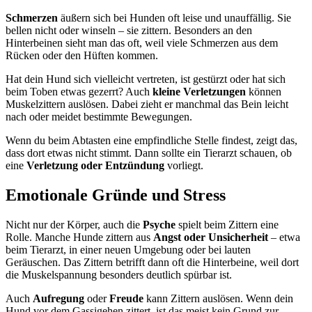
Schmerzen
äußern sich bei Hunden oft leise und unauffällig. Sie
bellen nicht oder winseln – sie zittern. Besonders an den
Hinterbeinen sieht man das oft, weil viele Schmerzen aus dem
Rücken oder den Hüften kommen.
Hat dein Hund sich vielleicht vertreten, ist gestürzt oder hat sich
beim Toben etwas gezerrt? Auch
kleine Verletzungen
können
Muskelzittern auslösen. Dabei zieht er manchmal das Bein leicht
nach oder meidet bestimmte Bewegungen.
Wenn du beim Abtasten eine empfindliche Stelle findest, zeigt das,
dass dort etwas nicht stimmt. Dann sollte ein Tierarzt schauen, ob
eine
Verletzung oder Entzündung
vorliegt.
Emotionale Gründe und Stress
Nicht nur der Körper, auch die
Psyche
spielt beim Zittern eine
Rolle. Manche Hunde zittern aus
Angst oder Unsicherheit
– etwa
beim Tierarzt, in einer neuen Umgebung oder bei lauten
Geräuschen. Das Zittern betrifft dann oft die Hinterbeine, weil dort
die Muskelspannung besonders deutlich spürbar ist.
Auch
Aufregung
oder
Freude
kann Zittern auslösen. Wenn dein
Hund vor dem Gassigehen zittert, ist das meist kein Grund zur