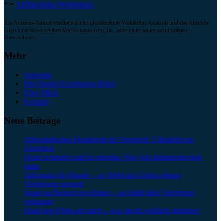
* =
Affiliatelinks/Werbelinks
Als Amazon-Partner verdiene ich an qualifizierten Verkäufen. Amazon und das Amazon-
Logo sind Warenzeichen von Amazon.com, Inc. oder eines seiner verbundenen
Unternehmen.
Mehr
Startseite
Die Hunde-Erziehungs-Bibel
Über Mich
Kontakt
Neue Beiträge
Orthopädisches Hundebett im Vergleich: 5 Modelle im
Überblick
Hund schmatzt und ist unruhig: Was jetzt dahinterstecken
kann
Zahnpasta für Hunde – so bleibt das Gebiss deines
Vierbeiners gesund
Hund an Besuch gewöhnen – so bleibt dein Vierbeiner
entspannt
Hund legt Pfote auf mich – was steckt wirklich dahinter?