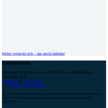
Welpe versteckt sich – das steckt dahinter
Informationen
Tipps und Tricks rund um das Thema Hunde, Hundewelpen,
Junghunde uvm.
Impressum
&
Datenschutz
* =
Affiliatelinks/Werbelinks
Als Amazon-Partner verdiene ich an qualifizierten Verkäufen. Amazon und das Amazon-
Logo sind Warenzeichen von Amazon.com, Inc. oder eines seiner verbundenen
Unternehmen.