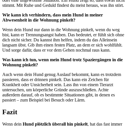
oder eine ungewohnte Situation. Ein Hund zeigt so, dass etwas nicht
stimmt. Mit Ruhe und Geduld findest du meist heraus, was ihn stört.
Wie kann ich verhindern, dass mein Hund in meiner
Abwesenheit in die Wohnung pinkelt?
Wenn dein Hund nur dann in die Wohnung pinkelt, wenn du weg
bist, kann er Trennungsangst haben. Das bedeutet, er fühlt sich ohne
dich nicht sicher. Du kannst ihm helfen, indem du das Alleinsein
langsam übst. Gib ihm einen festen Platz, an dem er sich wohlfühlt.
Und sorge dafür, dass er vor dem Gehen nochmal raus kann.
Was kann ich tun, wenn mein Hund trotz Spaziergängen in die
Wohnung pinkelt?
Auch wenn dein Hund genug Auslauf bekommt, kann es trotzdem
passieren, dass er drinnen pinkelt. Das kann ein Zeichen für
Krankheit oder Unsicherheit sein. Lass ihn von einem Tierarzt
untersuchen, um körperliche Gründe auszuschließen. Achte
außerdem darauf, ob es bestimmte Situationen gibt, in denen es
passiert – zum Beispiel bei Besuch oder Lärm.
Fazit
Wenn dein
Hund plötzlich überall hin pinkelt
, hat das fast immer