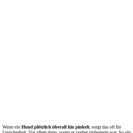
Wenn ein
Hund plötzlich überall hin pinkelt
, sorgt das oft für
Unsicherheit. Vor allem dann, wenn er vorher stubenrein war. So ein