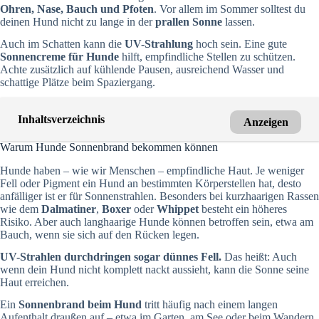
Ohren, Nase, Bauch und Pfoten
. Vor allem im Sommer solltest du
deinen Hund nicht zu lange in der
prallen Sonne
lassen.
Auch im Schatten kann die
UV-Strahlung
hoch sein. Eine gute
Sonnencreme für Hunde
hilft, empfindliche Stellen zu schützen.
Achte zusätzlich auf kühlende Pausen, ausreichend Wasser und
schattige Plätze beim Spaziergang.
Inhaltsverzeichnis
Anzeigen
Warum Hunde Sonnenbrand bekommen können
Hunde haben – wie wir Menschen – empfindliche Haut. Je weniger
Fell oder Pigment ein Hund an bestimmten Körperstellen hat, desto
anfälliger ist er für Sonnenstrahlen. Besonders bei kurzhaarigen Rassen
wie dem
Dalmatiner
,
Boxer
oder
Whippet
besteht ein höheres
Risiko. Aber auch langhaarige Hunde können betroffen sein, etwa am
Bauch, wenn sie sich auf den Rücken legen.
UV-Strahlen durchdringen sogar dünnes Fell.
Das heißt: Auch
wenn dein Hund nicht komplett nackt aussieht, kann die Sonne seine
Haut erreichen.
Ein
Sonnenbrand beim Hund
tritt häufig nach einem langen
Aufenthalt draußen auf – etwa im Garten, am See oder beim Wandern.