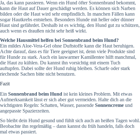
Ja, das kann passieren. Wenn ein Hund öfter Sonnenbrand bekommt,
kann die Haut auf Dauer geschädigt werden. Es können sich Narben
bilden oder die Haut wird sehr empfindlich. In manchen Fällen kann
sogar Hautkrebs entstehen. Besonders Hunde mit heller oder dünner
Haut sind gefährdet. Deshalb ist es wichtig, den Hund gut zu schützen,
auch wenn es draußen nicht sehr heiß wirkt.
Welche Hausmittel helfen bei Sonnenbrand beim Hund?
Ein mildes Aloe-Vera-Gel ohne Duftstoffe kann die Haut beruhigen.
Achte darauf, dass es für Tiere geeignet ist, denn viele Produkte sind
für Hunde zu stark. Auch ein lauwarmer Kamillentee hilft manchmal,
die Haut zu kühlen. Du kannst ihn vorsichtig mit einem Tuch
auftupfen. Dabei sollte der Hund ruhig bleiben. Scharfe oder stark
riechende Sachen bitte nicht benutzen.
Fazit
Ein
Sonnenbrand beim Hund
ist kein kleines Problem. Mit etwas
Aufmerksamkeit lässt er sich aber gut vermeiden. Halte dich an die
wichtigsten Regeln: Schatten, Wasser, passende
Sonnencreme
und
angepasste Spazierzeiten.
So bleibt dein Hund gesund und fühlt sich auch an heißen Tagen wohl.
Beobachte ihn regelmäßig – dann kannst du früh handeln, falls doch
mal etwas passiert.