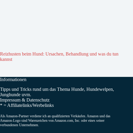
Reizhusten beim Hund: Ursachen, Behandlung und was du tun
kannst
Informationen
Tipps und Tricks rund um das Thema Hunde, Hundewelpen,
Junghunde uvm.
Impressum
&
Datenschutz
* =
Affiliatelinks/Werbelinks
Als Amazon-Partner verdiene ich an qualifizierten Verkäufen. Amazon und das
Amazon-Logo sind Warenzeichen von Amazon.com, Inc. oder eines seiner
verbundenen Unternehmen.