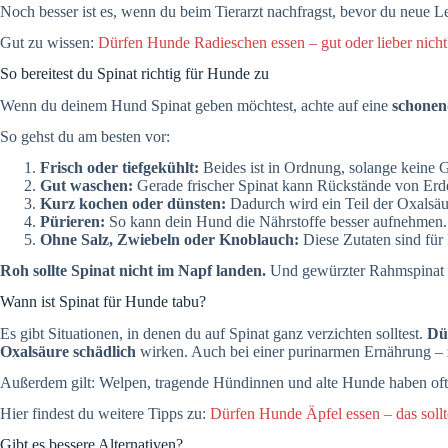
Noch besser ist es, wenn du beim Tierarzt nachfragst, bevor du neue L
Gut zu wissen:
Dürfen Hunde Radieschen essen – gut oder lieber nicht
So bereitest du Spinat richtig für Hunde zu
Wenn du deinem Hund Spinat geben möchtest, achte auf eine
schonen
So gehst du am besten vor:
Frisch oder tiefgekühlt:
Beides ist in Ordnung, solange keine G
Gut waschen:
Gerade frischer Spinat kann Rückstände von Erde
Kurz kochen oder dünsten:
Dadurch wird ein Teil der Oxalsäu
Pürieren:
So kann dein Hund die Nährstoffe besser aufnehmen.
Ohne Salz, Zwiebeln oder Knoblauch:
Diese Zutaten sind für
Roh sollte Spinat nicht im Napf landen.
Und gewürzter Rahmspinat a
Wann ist Spinat für Hunde tabu?
Es gibt Situationen, in denen du auf Spinat ganz verzichten solltest.
Dü
Oxalsäure schädlich
wirken. Auch bei einer purinarmen Ernährung – 
Außerdem gilt: Welpen, tragende Hündinnen und alte Hunde haben oft ei
Hier findest du weitere Tipps zu:
Dürfen Hunde Äpfel essen – das sollt
Gibt es bessere Alternativen?