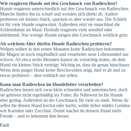
Wie reagieren Hunde auf den Geschmack von Radieschen?
Hunde reagieren unterschiedlich auf den Geschmack von Radieschen.
Manche finden ihn zu scharf und wenden sich direkt ab. Andere
probieren ein kleines Stück, spucken es aber wieder aus. Die Schärfe
ist für viele Hunde ungewohnt. Außerdem reizt sie manchmal die
Schleimhäute im Maul. Deshalb reagieren viele sensibel oder
ablehnend. Nur wenige Hunde mögen den Geschmack wirklich gern.
Ab welchem Alter dürfen Hunde Radieschen probieren?
Welpen sollten in den ersten Monaten keine Radieschen bekommen.
Ihr Magen ist noch empfindlich und verarbeitet neue Lebensmittel nur
schwer. Ab etwa sechs Monaten kannst du vorsichtig testen, ob dein
Hund ein kleines Stück verträgt. Wichtig ist, dass du genau hinschaust.
Wenn dein junger Hund keine Beschwerden zeigt, darf er ab und zu
etwas probieren – aber wirklich nur selten.
Kann man Radieschen im Hundefutter verarbeiten?
Radieschen lassen sich zwar klein schneiden und untermischen, doch
sie gehören nicht regelmäßig ins Futter. Ihr Nährwert ist für Hunde
eher gering. Außerdem ist der Geschmack für viele zu stark. Wenn du
selbst für deinen Hund kochst oder barfst, wähle lieber mildes Gemüse
wie Karotten oder Zucchini. Damit machst du deinem Hund mehr
Freude – und es bekommt ihm besser.
Fazit