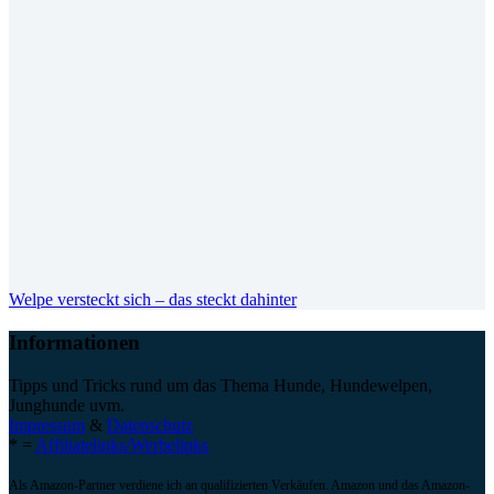
Welpe versteckt sich – das steckt dahinter
Informationen
Tipps und Tricks rund um das Thema Hunde, Hundewelpen,
Junghunde uvm.
Impressum
&
Datenschutz
* =
Affiliatelinks/Werbelinks
Als Amazon-Partner verdiene ich an qualifizierten Verkäufen. Amazon und das Amazon-