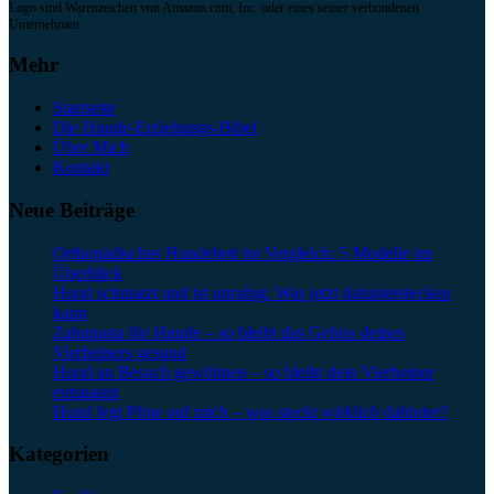
Logo sind Warenzeichen von Amazon.com, Inc. oder eines seiner verbundenen
Unternehmen.
Mehr
Startseite
Die Hunde-Erziehungs-Bibel
Über Mich
Kontakt
Neue Beiträge
Orthopädisches Hundebett im Vergleich: 5 Modelle im
Überblick
Hund schmatzt und ist unruhig: Was jetzt dahinterstecken
kann
Zahnpasta für Hunde – so bleibt das Gebiss deines
Vierbeiners gesund
Hund an Besuch gewöhnen – so bleibt dein Vierbeiner
entspannt
Hund legt Pfote auf mich – was steckt wirklich dahinter?
Kategorien